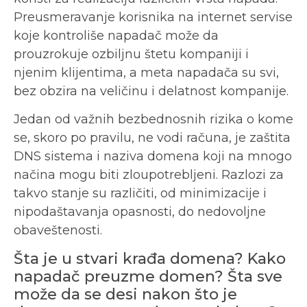
Preusmeravanje korisnika na internet servise
koje kontroliše napadač može da
prouzrokuje ozbiljnu štetu kompaniji i
njenim klijentima, a meta napadača su svi,
bez obzira na veličinu i delatnost kompanije.
Jedan od važnih bezbednosnih rizika o kome
se, skoro po pravilu, ne vodi računa, je zaštita
DNS sistema i naziva domena koji na mnogo
načina mogu biti zloupotrebljeni. Razlozi za
takvo stanje su različiti, od minimizacije i
nipodaštavanja opasnosti, do nedovoljne
obaveštenosti.
Šta je u stvari krađa domena? Kako
napadač preuzme domen? Šta sve
može da se desi nakon što je