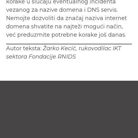
korake u slučaju eventualnog incidenta
vezanog za nazive domena i DNS servis.
Nemojte dozvoliti da značaj naziva internet
domena shvatite na najteži mogući način,
već preduzmite potrebne korake još danas.
Autor teksta:
Žarko Kecić, rukovodilac IKT
sektora Fondacije RNIDS