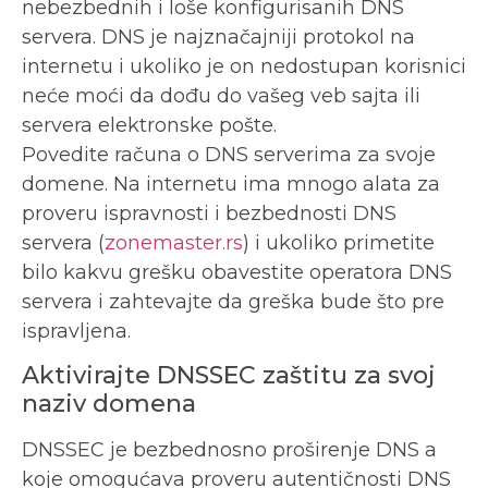
nebezbednih i loše konfigurisanih DNS
servera. DNS je najznačajniji protokol na
internetu i ukoliko je on nedostupan korisnici
neće moći da dođu do vašeg veb sajta ili
servera elektronske pošte.
Povedite računa o DNS serverima za svoje
domene. Na internetu ima mnogo alata za
proveru ispravnosti i bezbednosti DNS
servera (
zonemaster.rs
) i ukoliko primetite
bilo kakvu grešku obavestite operatora DNS
servera i zahtevajte da greška bude što pre
ispravljena.
Aktivirajte DNSSEC zaštitu za svoj
naziv domena
DNSSEC je bezbednosno proširenje DNS a
koje omogućava proveru autentičnosti DNS