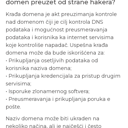
domen preuzet od strane hakera?
Krađa domena je akt preuzimanja kontrole
nad domenom čiji je cilj kontrola DNS
podataka i mogućnost preusmeravanja
podataka i korisnika ka internet servisima
koje kontroliše napadač. Uspešna krađa
domena može da bude iskorišćena za:
• Prikupljanja osetljivih podataka od
korisnika naziva domena;
• Prikupljanja kredencijala za pristup drugim
servisima;
• Isporuke zlonamernog softvera;
• Preusmeravanja i prikupljanja poruka e
pošte.
Naziv domena može biti ukraden na
nekoliko načina, ali je najčešći i često