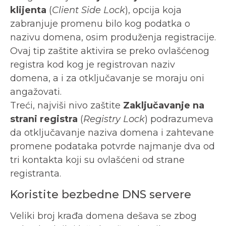
klijenta
(
Client Side Lock
), opcija koja
zabranjuje promenu bilo kog podatka o
nazivu domena, osim produženja registracije.
Ovaj tip zaštite aktivira se preko ovlašćenog
registra kod kog je registrovan naziv
domena, a i za otključavanje se moraju oni
angažovati.
Treći, najviši nivo zaštite
Zaključavanje na
strani registra
(
Registry Lock
) podrazumeva
da otključavanje naziva domena i zahtevane
promene podataka potvrde najmanje dva od
tri kontakta koji su ovlašćeni od strane
registranta.
Koristite bezbedne DNS servere
Veliki broj krađa domena dešava se zbog