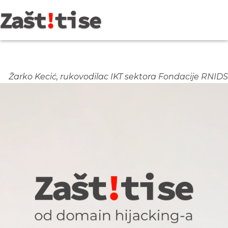
Žarko Kecić, rukovodilac IKT sektora Fondacije RNIDS