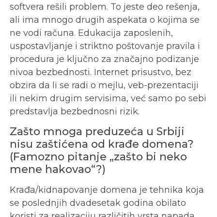
softvera rešili problem. To jeste deo rešenja,
ali ima mnogo drugih aspekata o kojima se
ne vodi računa. Edukacija zaposlenih,
uspostavljanje i striktno poštovanje pravila i
procedura je ključno za značajno podizanje
nivoa bezbednosti. Internet prisustvo, bez
obzira da li se radi o mejlu, veb-prezentaciji
ili nekim drugim servisima, već samo po sebi
predstavlja bezbednosni rizik.
Zašto mnoga preduzeća u Srbiji
nisu zaštićena od krađe domena?
(Famozno pitanje „zašto bi neko
mene hakovao“?)
Krađa/kidnapovanje domena je tehnika koja
se poslednjih dvadesetak godina obilato
koristi za realizaciju različitih vrsta napada.