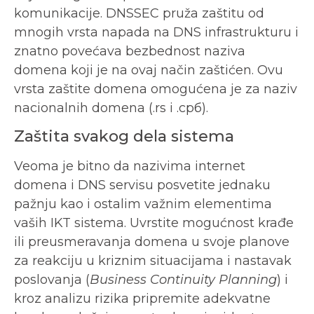
komunikacije. DNSSEC pruža zaštitu od
mnogih vrsta napada na DNS infrastrukturu i
znatno povećava bezbednost naziva
domena koji je na ovaj način zaštićen. Ovu
vrsta zaštite domena omogućena je za naziv
nacionalnih domena (.rs i .срб).
Zaštita svakog dela sistema
Veoma je bitno da nazivima internet
domena i DNS servisu posvetite jednaku
pažnju kao i ostalim važnim elementima
vaših IKT sistema. Uvrstite mogućnost krađe
ili preusmeravanja domena u svoje planove
za reakciju u kriznim situacijama i nastavak
poslovanja (
Business Continuity Planning
) i
kroz analizu rizika pripremite adekvatne