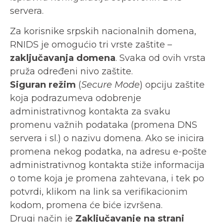
servera.
Za korisnike srpskih nacionalnih domena,
RNIDS je omogućio tri vrste zaštite –
zaključavanja domena
. Svaka od ovih vrsta
pruža određeni nivo zaštite.
Siguran režim
(
Secure Mode
) opciju zaštite
koja podrazumeva odobrenje
administrativnog kontakta za svaku
promenu važnih podataka (promena DNS
servera i sl.) o nazivu domena. Ako se inicira
promena nekog podatka, na adresu e-pošte
administrativnog kontakta stiže informacija
o tome koja je promena zahtevana, i tek po
potvrdi, klikom na link sa verifikacionim
kodom, promena će biće izvršena.
Drugi način je
Zaključavanje na strani