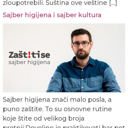
zloupotrebili. Suština ove veštine […]
Sajber higijеna i sajber kultura
Sajber higijena znači malo posla, a
puno zaštite. To su osnovne rutine
koje štite od velikog broja
pretnji.Dovoljno je praktikovati bar pet