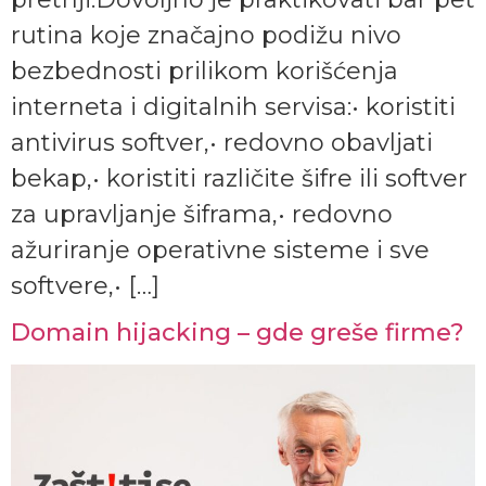
rutina koje značajno podižu nivo
bezbednosti prilikom korišćenja
interneta i digitalnih servisa:• koristiti
antivirus softver,• redovno obavljati
bekap,• koristiti različite šifre ili softver
za upravljanje šiframa,• redovno
ažuriranje operativne sisteme i sve
softvere,• […]
Domain hijacking – gde greše firme?