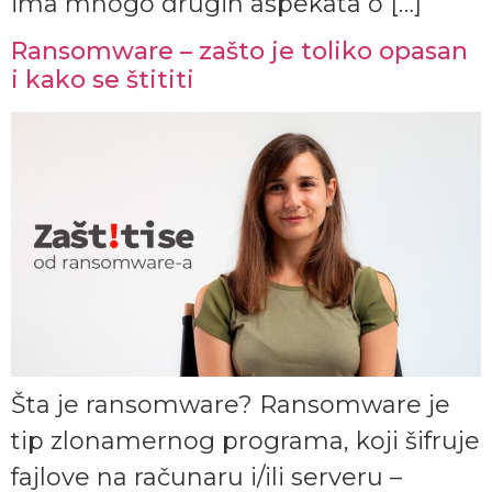
ima mnogo drugih aspekata o […]
Ransomware – zašto je toliko opasan
i kako se štititi
Šta je ransomware? Ransomware je
tip zlonamernog programa, koji šifruje
fajlove na računaru i/ili serveru –