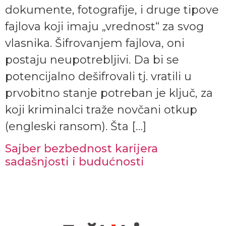
dokumente, fotografije, i druge tipove
fajlova koji imaju „vrednost“ za svog
vlasnika. Šifrovanjem fajlova, oni
postaju neupotrebljivi. Da bi se
potencijalno dešifrovali tj. vratili u
prvobitno stanje potreban je ključ, za
koji kriminalci traže novčani otkup
(engleski ransom). Šta […]
Sajber bezbednost karijera
sadašnjosti i budućnosti