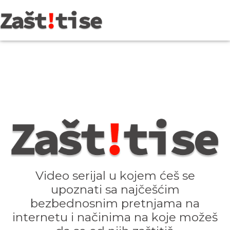
Video serijal u kojem ćeš se
upoznati sa najčešćim
bezbednosnim pretnjama na
internetu i načinima na koje možeš