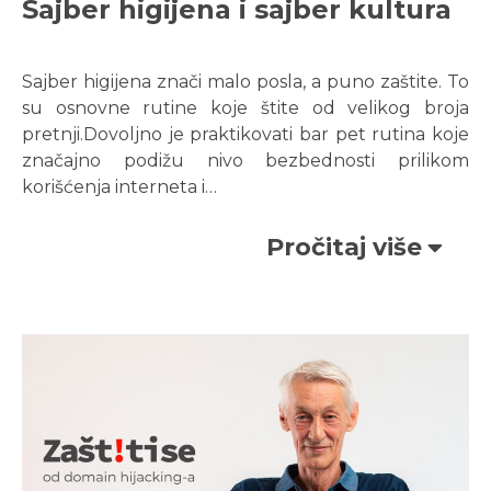
Sajber higijеna i sajber kultura
Sajber higijena znači malo posla, a puno zaštite. To
su osnovne rutine koje štite od velikog broja
pretnji.Dovoljno je praktikovati bar pet rutina koje
značajno podižu nivo bezbednosti prilikom
korišćenja interneta i…
Pročitaj više