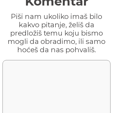
Komentar
Piši nam ukoliko imaš bilo
kakvo pitanje, želiš da
predložiš temu koju bismo
mogli da obradimo, ili samo
hoćeš da nas pohvališ.