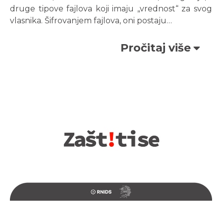
druge tipove fajlova koji imaju „vrednost“ za svog
vlasnika. Šifrovanjem fajlova, oni postaju…
Pročitaj više