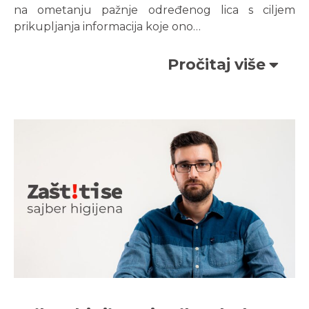
na ometanju pažnje određenog lica s ciljem
prikupljanja informacija koje ono…
Pročitaj više