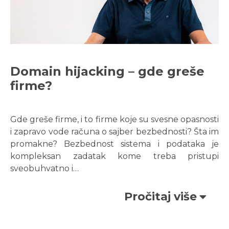
Domain hijacking – gde greše
firme?
Gde greše firme, i to firme koje su svesne opasnosti
i zapravo vode računa o sajber bezbednosti? Šta im
promakne? Bezbednost sistema i podataka je
kompleksan zadatak kome treba pristupi
sveobuhvatno i…
Pročitaj više